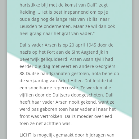
hartstikke blij met de komst van Dali’’, zegt
Reiding. ,,Het is best inspannend om op je
oude dag nog de lange reis van Tbilisi naar
Leusden te ondernemen. Maar ze wil dan ook
heel graag naar het graf van vader.”
Dali’s vader Arsen is op 20 april 1945 door de
nazi’s op het Fort aan de Sint Aagtendijk in
Beverwijk geliquideerd. Arsen Asanisjvili had
eerder die dag met veertien andere Georgiërs
88 Duitse handgranaten gestolen, nota bene op
de verjaardag van Adolf Hitler. Dat leidde tot
een snoeiharde repercussie. Ze werden alle
vijftien door de Duitsers doodgeschoten. Dali
heeft haar vader Arsen nooit gekend, want ze
werd pas geboren toen haar vader al naar het
front was vertrokken. Dali’s moeder overleed
toen ze net achttien was.
LICHT is mogelijk gemaakt door bijdragen van