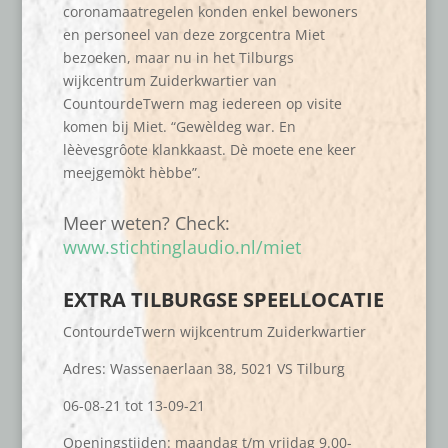
coronamaatregelen konden enkel bewoners
en personeel van deze zorgcentra Miet
bezoeken, maar nu in het Tilburgs
wijkcentrum Zuiderkwartier van
CountourdeTwern mag iedereen op visite
komen bij Miet. “Gewèldeg war. En
lèèvesgrôote klankkaast. Dè moete ene keer
meejgemòkt hèbbe”.
Meer weten? Check:
www.stichtinglaudio.nl/miet
EXTRA TILBURGSE SPEELLOCATIE
ContourdeTwern wijkcentrum Zuiderkwartier
Adres: Wassenaerlaan 38, 5021 VS Tilburg
06-08-21 tot 13-09-21
Openingstijden: maandag t/m vrijdag 9.00-