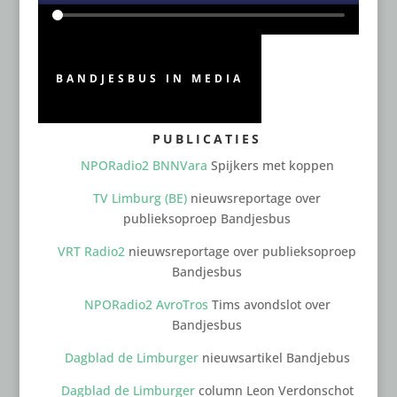
BANDJESBUS IN MEDIA
PUBLICATIES
NPORadio2 BNNVara
Spijkers met koppen
TV Limburg (BE)
nieuwsreportage over
publieksoproep Bandjesbus
VRT Radio2
nieuwsreportage over publieksoproep
Bandjesbus
NPORadio2 AvroTros
Tims avondslot over
Bandjesbus
Dagblad de Limburger
nieuwsartikel Bandjebus
Dagblad de Limburger
column Leon Verdonschot