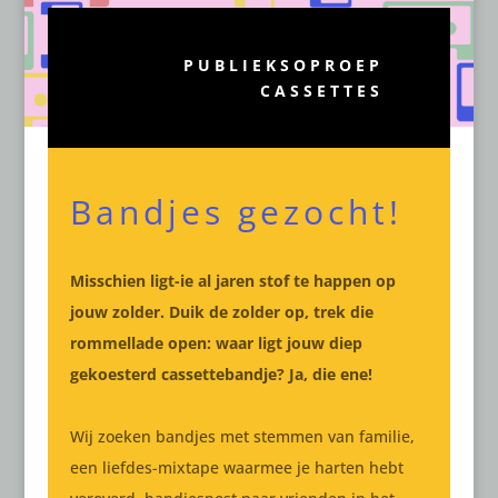
PUBLIEKSOPROEP
CASSETTES
Bandjes gezocht!
Misschien ligt-ie al jaren stof te happen op
jouw zolder. Duik de zolder op, trek die
rommellade open: waar ligt jouw diep
gekoesterd cassettebandje? Ja, die ene!
Wij zoeken bandjes met stemmen van familie,
een liefdes-mixtape waarmee je harten hebt