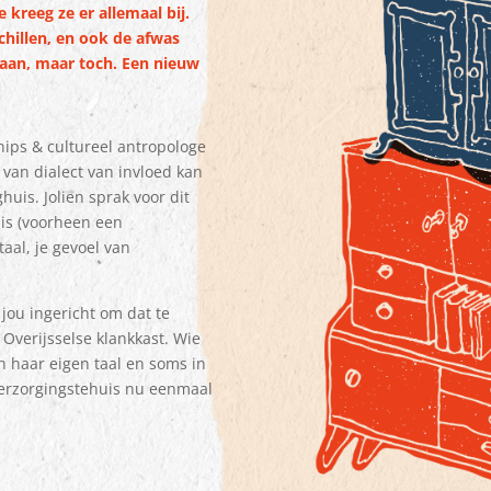
kreeg ze er allemaal bij.
chillen, en ook de afwas
 aan, maar toch. Een nieuw
nips & cultureel antropologe
van dialect van invloed kan
huis. Jolien sprak voor dit
is (voorheen een
aal, je gevoel van
 jou ingericht om dat te
 Overijsselse klankkast. Wie
in haar eigen taal en soms in
verzorgingstehuis nu eenmaal